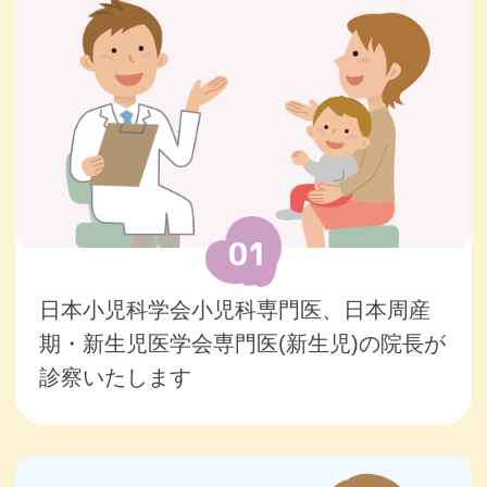
窓口受付の終了時刻について
WEB受付時間
お電話での問い合わせ時間（平日
朝）
土曜日の診療時間とワクチン専用枠
※予防接種の前日及び当日のキャン
セルはお電話でお願いいたします
01
初めて来院される患者さまへ
3歳以上マスク着用のお願い
日本小児科学会小児科専門医、日本周産
乳幼児健診について
期・新生児医学会専門医(新生児)の院長が
小児かかりつけ医制度について
診察いたします
おすすめの任意接種ワクチン4種