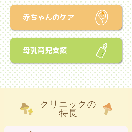
システムからの予約は、これまで通り必
要となります。
赤ちゃんのケア
〇
遅れる場合のお願い
予約時間に間に合わない場合は、お早め
にお電話またはLINEにてご連絡をお願いい
たします。
母乳育児支援
一人でも多くの患者様がスムーズに受診で
きるよう、皆様のご理解とご協力をお願い
申し上げます。
8月の母乳育児相談
発熱で受診される患者さまへ
クリニックの
予防接種時間帯の処方について
特長
順番予約に遅れる場合のお願いで
す