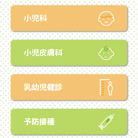
お取りの方が予定時刻にご不在となるケー
スが増えており、後にお待ちの患者様の待
小児科
ち時間が長引く状況が発生しております。
つきましては、待ち時間の短縮とスムーズ
な診療のため、
平日は16時以降、土曜日は
10時30分以降の運用を以下の通り変更
させ
小児皮膚科
ていただきます。なお、
平日15～16時、土
曜日9～10時30分は今まで通り順番予約順
に診察
となります。
〇
平日16時以降、土曜日10時30分以降は来
乳幼児健診
院順に
「クリニックへ来院された順番」で診察
をご案内いたします。
状況により順番が前後することがござい
予防接種
ます。あらかじめご了承ください。
〇
予約について