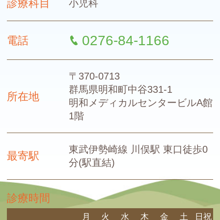
診療科目
小児科
0276-84-1166
電話
〒370-0713
群馬県明和町中谷331-1
所在地
明和メディカルセンタービルA館
1階
東武伊勢崎線 川俣駅
東口徒歩0
最寄駅
分(駅直結)
診療時間
月
火
水
木
金
土
日祝