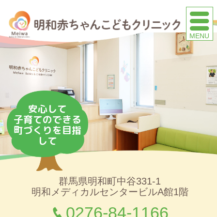
明和町新里
安心して
子育てのできる
町づくりを目指
して
群馬県明和町中谷331-1
明和メディカルセンタービルA館1階
0276-84-1166