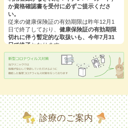
か資格確認書を受付に必ずご提示くださ
い。
従来の健康保険証の有効期限は昨年12月1
日で終了しており、
健康保険証の有効期限
切れに伴う暫定的な取扱いも、今年7月31
日で終了
となります。
なお、マイナ保険証のご利用の際、
小さな
お子さまは顔認証が難しいため、４桁の暗
証番号での認証がおすすめです（暗証番号
のご銘記をお願いいたします）。
ご協力の
ほどよろしくお願いいたします。
平日16時以降と土曜日10時30分以
降の診察順に関する運用変更のお知ら
診療のご案内
せ
現在、上記の時間帯において、順番予約を